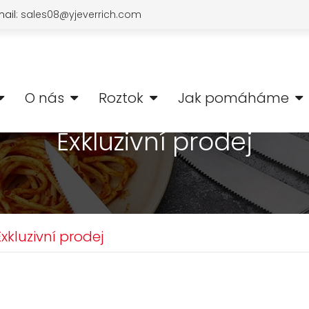
ail:
sales08@yjeverrich.com
O nás
Roztok
Jak pomáháme
Exkluzivní prodej
xkluzivní prodej