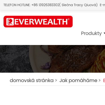
TELEFON HOTLINE:
+86 13926383302( Slečna Tracy Qiuová)
E-m
Produkty
domovská stránka
>
Jak pomáháme
>
E