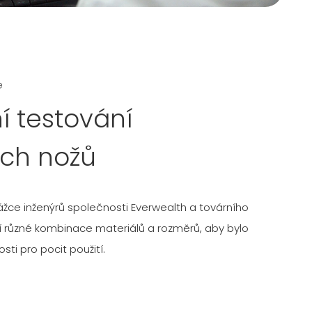
e
í testování
ch nožů
rážce inženýrů společnosti Everwealth a továrního
í různé kombinace materiálů a rozměrů, aby bylo
sti pro pocit použití.