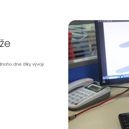
že
noho dne díky vývoji