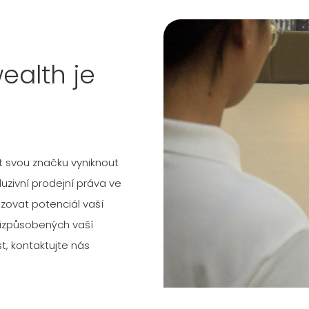
ealth je
at svou značku vyniknout
uzivní prodejní práva ve
ovat potenciál vaší
řizpůsobených vaší
st, kontaktujte nás