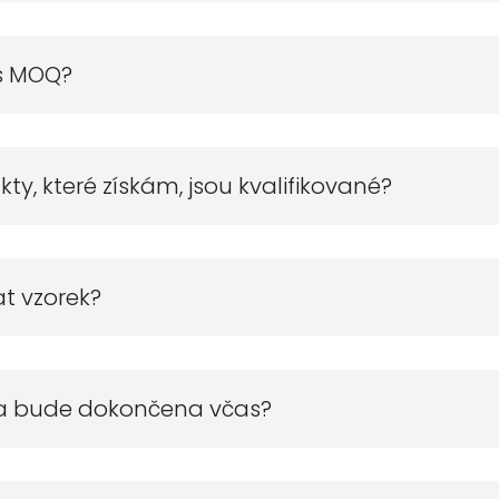
 s MOQ?
kty, které získám, jsou kvalifikované?
at vzorek?
ba bude dokončena včas?