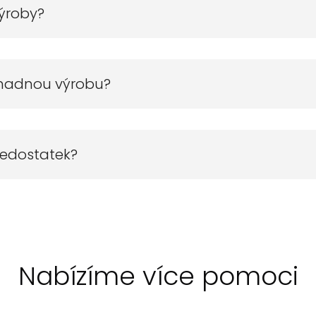
výroby?
omadnou výrobu?
nedostatek?
Nabízíme více pomoci