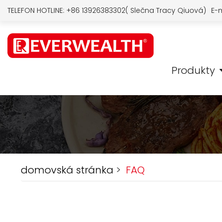
TELEFON HOTLINE:
+86 13926383302( Slečna Tracy Qiuová)
E-m
Produkty
domovská stránka
>
FAQ