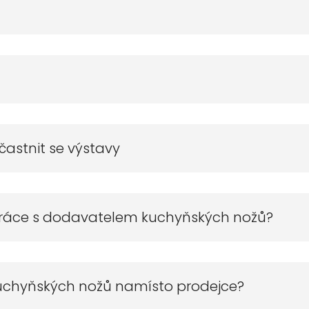
častnit se výstavy
práce s dodavatelem kuchyňských nožů?
 kuchyňských nožů namísto prodejce?