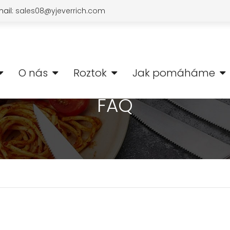
ail:
sales08@yjeverrich.com
O nás
Roztok
Jak pomáháme
FAQ