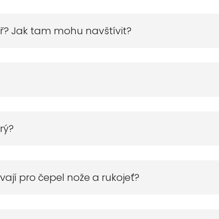
ář? Jak tam mohu navštívit?
rý?
ají pro čepel nože a rukojeť?