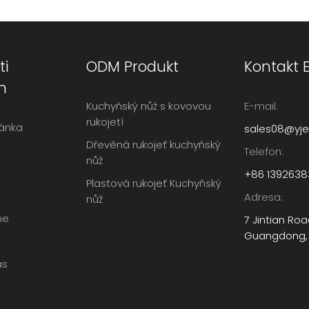
i
ODM Produkt
Kontakt 
h
Kuchyňský nůž s kovovou
E-mail:
rukojetí
ánka
sales08@yje
Dřevěná rukojeť kuchyňský
Telefon:
nůž
+86 1392638
Plastová rukojeť Kuchyňský
Adresa:
nůž
me
7 Jintian Ro
Guangdong,
ás