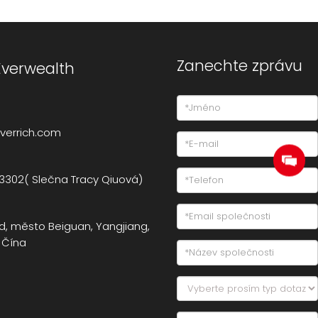
Zanechte zprávu
Everwealth
verrich.com
3302( Slečna Tracy Qiuová)
ad, město Beiguan, Yangjiang,
 Čína