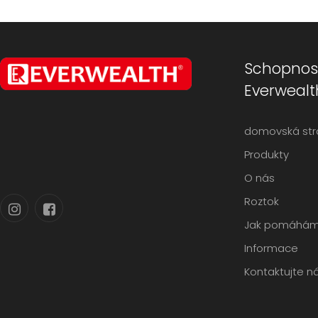
Schopnost
Everwealt
domovská str
Produkty
O nás
Roztok
Jak pomáhá
Informace
Kontaktujte n