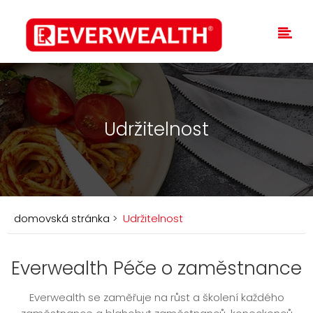
Udržitelnost
domovská stránka
>
Udržitelnost
Everwealth Péče o zaměstnance
Everwealth se zaměřuje na růst a školení každého